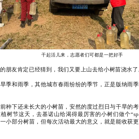
干起活儿来，志愿者们可都是一把好手
们的朋友肯定已经猜到，我们又要上山去给小树苗浇水了
分旱季和雨季，其他城市春雨纷纷的季节，正是版纳雨季
。
之前种下还未长大的小树苗，安然的度过烈日与干旱的考
植树节这天，去基诺山给渴得最厉害的小树们做个“sp
是一小部分树苗，但每次活动最大的意义，就是能收获更