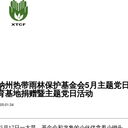
纳州热带雨林保护基金会5月主题党日
育基地捐赠暨主题党日活动
05:01:34
4年5月17日一大早，基金会和龙象的小伙伴拿着小锄头