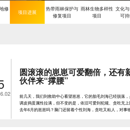
地修
热带雨林保护与
雨林生物多样性
文化与
项目进展
修复项目
项目
可持
圆滚滚的崽崽可爱翻倍，还有
伙伴来“撑腰”
5
6.02
前几天，我们到救助中心看望崽崽，它的胎毛刘海已经脱落，
调皮捣蛋属性拉满，但不变的是，依旧可爱到犯规、贪吃无上
去年6月的崽崽吗？脑门还留着个性刘海，贪吃又粘人，对事