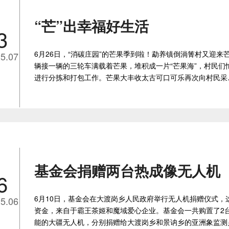
“芒”出幸福好生活
3
6月26日，“消碳庄园”的芒果季到啦！勐养镇倒淌箐村又迎来
5.07
辆接一辆的三轮车满载着芒果，堆积成一片“芒果海”，村民们
进行分拣和打包工作。芒果大丰收太古可口可乐再次向村民采
基金会捐赠两台热成像无人机
6
6月10日，基金会在大渡岗乡人民政府举行无人机捐赠仪式，
5.06
资金，来自于霸王茶姬和魔域爱心企业。基金会一共购置了2
能的大疆无人机，分别捐赠给大渡岗乡和景讷乡的亚洲象监测