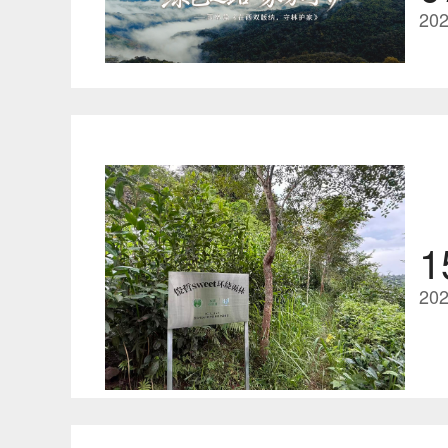
202
1
202