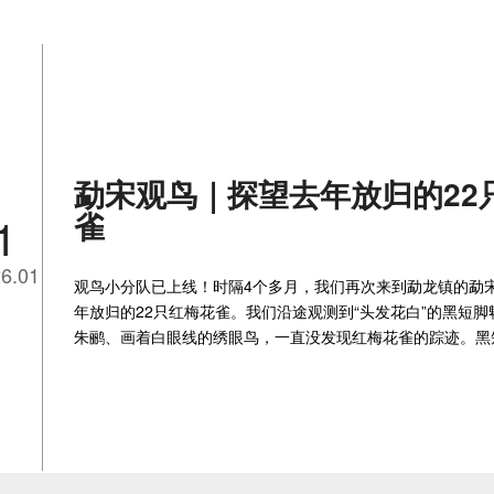
勐宋观鸟｜探望去年放归的22
雀
1
6.01
观鸟小分队已上线！时隔4个多月，我们再次来到勐龙镇的勐
年放归的22只红梅花雀。我们沿途观测到“头发花白”的黑短
朱鹂、画着白眼线的绣眼鸟，一直没发现红梅花雀的踪迹。黑