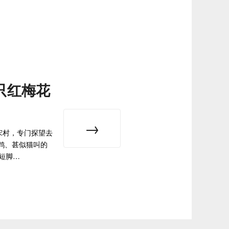
只红梅花
宋村，专门探望去
脚鹎、甚似猫叫的
短脚…