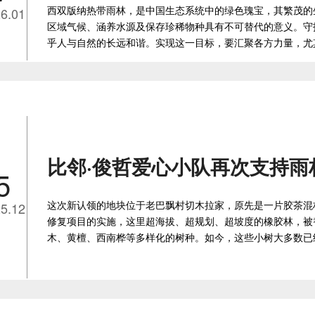
西双版纳热带雨林，是中国生态系统中的绿色瑰宝，其繁茂的
6.01
区域气候、涵养水源及保存珍稀物种具有不可替代的意义。守
乎人与自然的长远和谐。实现这一目标，要汇聚各方力量，尤
比邻·俊哲爱心小队再次支持雨
5
这次新认领的地块位于老巴飘村切木拉家，原先是一片胶茶混
5.12
修复项目的实施，这里超海拔、超规划、超坡度的橡胶林，被
木、黄檀、西南桦等多样化的树种。如今，这些小树大多数已