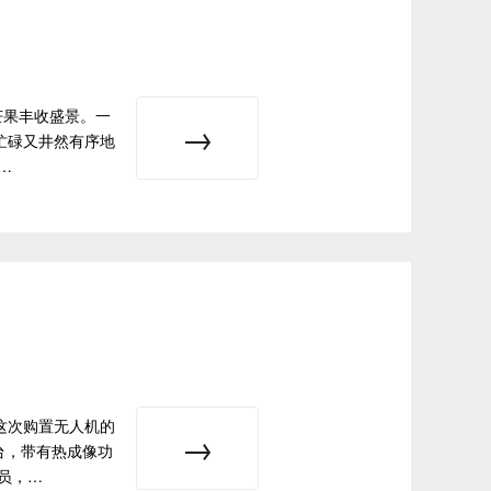
芒果丰收盛景。一
忙碌又井然有序地
…
这次购置无人机的
台，带有热成像功
员，…